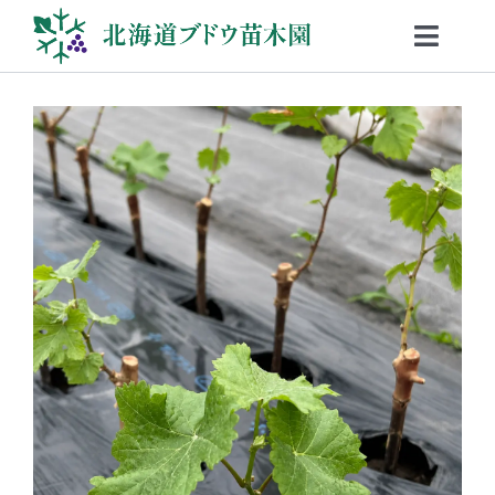
Skip
to
Toggl
content
Navig
私たちについて
事業内容
最新情報
取扱品種リスト
お問い合わせ